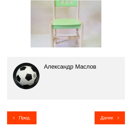
Александр Маслов
Навигация
Пред.
Далее
по